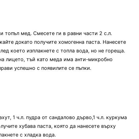
 топъл мед. Смесете ги в равни части 2 с.л.
ркайте докато получите хомогенна паста. Нанесете
след което изплакнете с топла вода, но не гореща.
на лицето, тъй като меда има анти-микробно
прави успешно с появилите се пъпки.
хут, 1 ч.л. пудра от сандалово дърво,1 ч.л. куркума
олучите хубава паста, която да нанесете върху
лакнете с хладка вода.