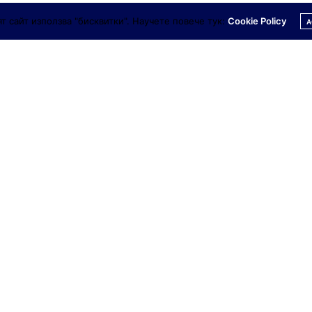
а дълга коса прически
т сайт използва "бисквитки". Научете повече тук:
Cookie Policy
A