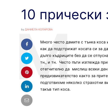
10 прически 
by
ДАНИЕЛА КОЛАРОВА
Много често дамите с тънка коса 
как да подстрижат косата си за д
дълго къдриците без да се отпусна
тн., и тн. Често пъти изглежда пр
отегчително да мислиш всеки ден 
предизвикателство както за прите
подготвихме няколко страхотни ви
такъв тип коса.