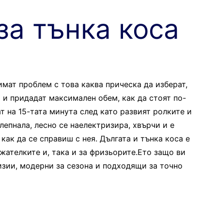
за тънка коса
имат проблем с това каква прическа да изберат,
а и придадат максимален обем, как да стоят по-
т на 15-тата минута след като развият ролките и
илепнала, лесно се наелектризира, хвърчи и е
как да се справиш с нея. Дългата и тънка коса е
жателките и, така и за фризьорите.Ето защо ви
зии, модерни за сезона и подходящи за точно