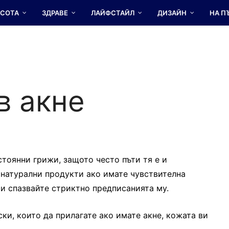
АСОТА
ЗДРАВЕ
ЛАЙФСТАЙЛ
ДИЗАЙН
НА П
в акне
тоянни грижи, защото често пъти тя е и
 натурални продукти ако имате чувствителна
 и спазвайте стриктно предписанията му.
ки, които да прилагате ако имате акне, кожата ви