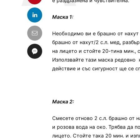
е раздразнена и чувствителна.
Маска 1:
Необходимо ви е брашно от нахут и
брашно от нахут/2 с.л. мед, разбъ
на лицето и стойте 20-тина мин., 
Използвайте тази маска редовно 
действие и със сигурност ще се с
Маска 2:
Смесете отново 2 с.л. брашно от на
и розова вода на око. Трябва да п
лицето. Стойте така 20 мин. и изп