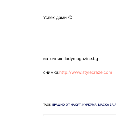
Успех дами 😉
източник: ladymagazine.bg
снимка:
http://www.stylecraze.com
TAGS:
БРАШНО ОТ НАХУТ
,
КУРКУМА
,
МАСКА ЗА 