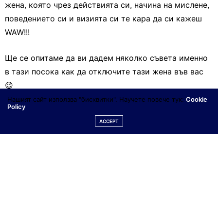
жена, която чрез действията си, начина на мислене,
поведението си и визията си те кара да си кажеш
WAW!!!
Ще се опитаме да ви дадем няколко съвета именно
в тази посока как да отключите тази жена във вас
😉
Нашият сайт използва "бисквитки". Научете повече тук:
Cookie
Policy
1. Не се срамувайте от
ACCEPT
вашата независимост
Винаги съм се чудела защо толкова много самотни
жени предпочитат да си останат сами в домовете
си, отколкото да излезнат навън. Има проучвания
дори в тази посока, и повечето жени казват, че се
срамуват от това че са сами и независими и не биха