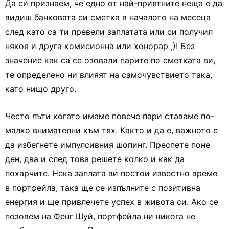
Да си признаем, че едно от най-приятните неща е да
видиш банковата си сметка в началото на месеца
след като са ти превели заплатата или си получил
някоя и друга комисионна или хонорар ;)! Без
значение как са се озовали парите по сметката ви,
те определено ни влияят на самочувствието така,
като нищо друго.
Често пъти когато имаме повече пари ставаме по-
малко внимателни към тях. Както и да е, важното е
да избегнете импулсивния шопинг. Преспете поне
ден, два и след това решете колко и как да
похарчите. Нека заплата ви постои известно време
в портфейла, така ще се изпълните с позитивна
енергия и ще привлечете успех в живота си. Ако се
позовем на Фенг Шуй, портфейла ни никога не