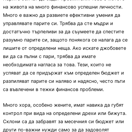
на живота на много финансово успешни личности.
Много е важно да развиете ефективни умения да
управлявате парите си. Трябва да сте мъдри и
достатъчно търпеливи за да съумеете да спестите
разумно парите си, защото понякога се налага да се
лишите от определени неща. Ако искате джобовете
ви да са пълни с пари, трябва да имате
необходимата нагласа за това. Тези, които не
успяват да се придържат към определен бюджет и
разпиляват парите си наляво и надясно, често пъти
са въвлечени в тежки финансов проблеми.
Много хора, особено жените, имат навика да губят
контрол при вида на определени дрехи или бижута.
Склони са да забравят за месечния си бюджет или
други по-важни нужди само за да задоволят