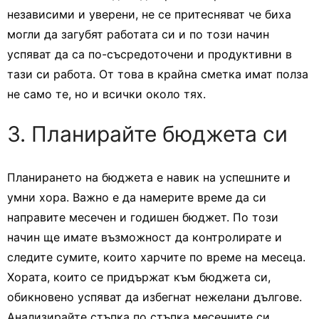
независими и уверени, не се притесняват че биха
могли да загубят работата си и по този начин
успяват да са по-съсредоточени и продуктивни в
тази си работа. От това в крайна сметка имат полза
не само те, но и всички около тях.
3. Планирайте бюджета си
Планирането на бюджета е навик на успешните и
умни хора. Важно е да намерите време да си
направите месечен и годишен бюджет. По този
начин ще имате възможност да контролирате и
следите сумите, които харчите по време на месеца.
Хората, които се придържат към бюджета си,
обикновено успяват да избегнат нежелани дългове.
Анализирайте стъпка по стъпка месечните си