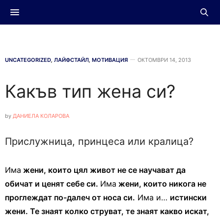
UNCATEGORIZED
,
ЛАЙФСТАЙЛ
,
МОТИВАЦИЯ
ОКТОМВРИ 14, 2013
Какъв тип жена си?
by
ДАНИЕЛА КОЛАРОВА
Прислужница, принцеса или кралица?
Има
жени, които цял живот не се научават да
обичат и ценят себе си.
Има
жени, които никога не
проглеждат по-далеч от носа си.
Има и…
истински
жени. Те знаят колко струват, те знаят какво искат,