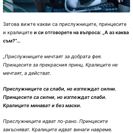
Затова вижте какви са прислужниците, принцесите
и кралиците
и си отговорете на въпроса: „А аз каква
съм?“…
„Прислужниците мечтаят за добрата фея.
Принцесите за прекрасния принц. Кралиците не
мечтаят, а действат.
Прислужниците са слаби, но изглеждат силни.
Принцесите са силни, но изглеждат слаби.
Кралиците минават и без маски.
Прислужниците идват по-рано. Принцесите
закъсняват. Кралиците идват винаги навреме.