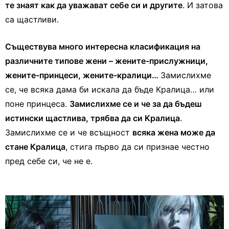
те знаят как да уважават себе си и другите
. И затова
са щастливи.
Съществува много интересна класификация на
различните типове жени – жените-прислужници,
жените-принцеси, жените-кралици…
Замислихме
се, че всяка дама би искала да бъде Кралица… или
поне принцеса.
Замислихме се и че за да бъдеш
истински щастлива, трябва да си Кралица
.
Замислихме се и че всъщност
всяка жена може да
стане Кралица
, стига първо да си признае честно
пред себе си, че не е.