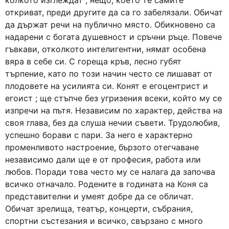
колкото изглеждат ; нещо, което те самите
откриват, преди другите да са го забелязали. Обичат
да държат речи на публично място. Обикновено са
надарени с богата душевност и сръчни ръце. Повече
гъвкави, отколкото интелигентни, нямат особена
вяра в себе си. С гореща кръв, лесно губят
търпение, като по този начин често се лишават от
плодовете на усилията си. Конят е егоцентрист и
егоист ; ще стъпче без угризения всеки, който му се
изпречи на пътя. Независим по характер, действа на
своя глава, без да слуша нечии съвети. Трудолюбив,
успешно борави с пари. За него е характерно
променливото настроение, бързото отегчаване
независимо дали ще е от професия, работа или
любов. Поради това често му се налага да започва
всичко отначало. Родените в годината на Коня са
представителни и умеят добре да се обличат.
Обичат зрелища, театър, концерти, събрания,
спортни състезания и всичко, свързано с много