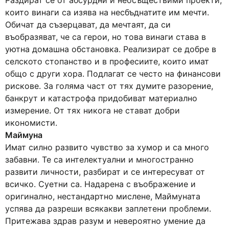
Раздират се от абсурдни и неосъществими проекти,
които винаги са изява на несбъднатите им мечти.
Обичат да съзерцават, да мечтаят, да си
въобразяват, че са герои, но това винаги става в
уютна домашна обстановка. Реализират се добре в
селското стопанство и в професиите, които имат
общо с други хора. Подлагат се често на финансови
рискове. За голяма част от тях думите разорение,
банкрут и катастрофа придобиват материално
измерение. От тях никога не стават добри
икономисти.
Маймуна
Имат силно развито чувство за хумор и са много
забавни. Те са интелектуални и многостранно
развити личности, разбират и се интересуват от
всичко. Суетни са. Надарена с въображение и
оригинално, нестандартно мислене, Маймуната
успява да разреши всякакви заплетени проблеми.
Притежава здрав разум и невероятно умение да