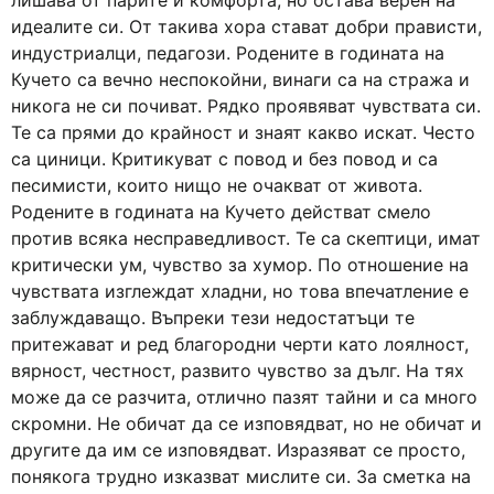
лишава от парите и комфорта, но остава верен на
идеалите си. От такива хора стават добри прависти,
индустриалци, педагози. Родените в годината на
Кучето са вечно неспокойни, винаги са на стража и
никога не си почиват. Рядко проявяват чувствата си.
Те са прями до крайност и знаят какво искат. Често
са циници. Критикуват с повод и без повод и са
песимисти, които нищо не очакват от живота.
Родените в годината на Кучето действат смело
против всяка несправедливост. Те са скептици, имат
критически ум, чувство за хумор. По отношение на
чувствата изглеждат хладни, но това впечатление е
заблуждаващо. Въпреки тези недостатъци те
притежават и ред благородни черти като лоялност,
вярност, честност, развито чувство за дълг. На тях
може да се разчита, отлично пазят тайни и са много
скромни. Не обичат да се изповядват, но не обичат и
другите да им се изповядват. Изразяват се просто,
понякога трудно изказват мислите си. За сметка на