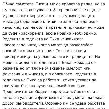
Обича самотата. Гневът му се проявява рядко, но за
сметка на това е ужасен. За предпочитане е да не
му оказвате съпротива в такъв момент, защото
може да бъде опасен. Типично за Бика е да бъде
началник, той не обича празните приказки, но може
да бъде красноречив, ако е крайно необходимо.
Родените в годината на Бика ненавиждат
нововъведенията, които могат да разколебаят
спокойното им състояние. Те са властни и
привърженици на условностите и традицията. На
жените, родени в годината на Бика, може да се
разчита, но от тях не очаквайте смелост или
фантазия и в живота, и в облеклото. Родените в
годината на Бика са работяги, които успяват да
осигурят благополучие на семейството си.
Предпочитат свободните професии. Ловки са и в
интелектуалния и физически аспект, могат да бъдат
добри ръководители. Особено им се удава работата