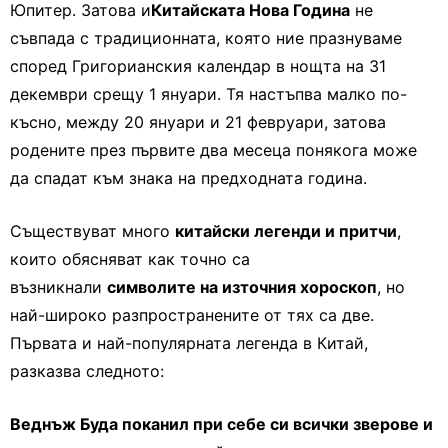
Юпитер. Затова и
Китайската Нова Година
не
съвпада с традиционната, която ние празнуваме
според Григорианския календар в нощта на 31
декември срещу 1 януари. Тя настъпва малко по-
късно, между 20 януари и 21 февруари, затова
родените през първите два месеца понякога може
да спадат към знака на предходната година.
Съществуват много
китайски легенди и притчи
,
които обясняват как точно са
възникнали
символите на източния хороскоп
, но
най-широко разпространените от тях са две.
Първата и най-популярната легенда в Китай,
разказва следното:
Веднъж Буда поканил при себе си всички зверове и