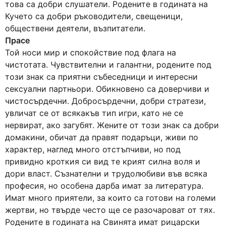
това са добри слушатели. Родените в годината на
Кучето са добри ръководители, свещеници,
обществени деятели, възпитатели.
Прасе
Той носи мир и спокойствие под флага на
чистотата. Чувствителни и галантни, родените под
този знак са приятни събеседници и интересни
сексуални партньори. Обикновено са доверчиви и
чистосърдечни. Добросърдечни, добри стратези,
увличат се от всякакъв тип игри, като не се
нервират, ако загубят. Жените от този знак са добри
домакини, обичат да правят подаръци, живи по
характер, наглед много отстъпчиви, но под
привидно кроткия си вид те крият силна воля и
дори власт. Съзнателни и трудолюбиви във всяка
професия, но особена дарба имат за литература.
Имат много приятели, за които са готови на големи
жертви, но твърде често ще се разочароват от тях.
Родените в годината на Свинята имат рицарски