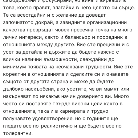
самодоволни и фокусирани, но винаги вярващи в
това, което правят, влагайки в него цялото си сърце.
Те са всеотдайни и с желание да доведат
започнатото докрай, а завидните организационни
качества превръщат човек пресечна точка на много
лични интереси, както и балансьор и посредник в
отношенията между другите. Вие сте прецизни и с
усет за детайла и държите да бъдете наясно с
всички налични възможности, свеждайки до
минимум появата на неочаквани трудности. Вие сте
коректни в отношенията и сделките си и очаквате
същото от другата страна и може да бъдете
дълбоко наскърбени, ако усетите, че ви мамят или
накърняват по някакъв начин доверието ви. Много
често си поставяте твърде високи цели както в
отношенията, така и в кариерата и трудно
получавате удовлетворение, но с годините ще
гледате все по-реалистично и ще бъдете все по-
толерантни.