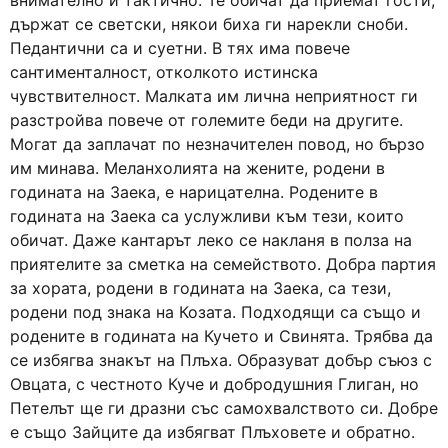
внимателно и тактично. Те обичат да приемат гости,
държат се светски, някои биха ги нарекли сноби.
Педантични са и суетни. В тях има повече
сантименталност, отколкото истинска
чувствителност. Малката им лична неприятност ги
разстройва повече от големите беди на другите.
Могат да заплачат по незначителен повод, но бързо
им минава. Меланхолията на жените, родени в
годината на Заека, е нарицателна. Родените в
годината на Заека са услужливи към тези, които
обичат. Даже кантарът леко се накланя в полза на
приятелите за сметка на семейството. Добра партия
за хората, родени в годината на Заека, са тези,
родени под знака на Козата. Подходящи са също и
родените в годината на Кучето и Свинята. Трябва да
се избягва знакът на Плъха. Образуват добър съюз с
Овцата, с честното Куче и добродушния Глиган, но
Петелът ще ги дразни със самохвалството си. Добре
е също Зайците да избягват Плъховете и обратно.