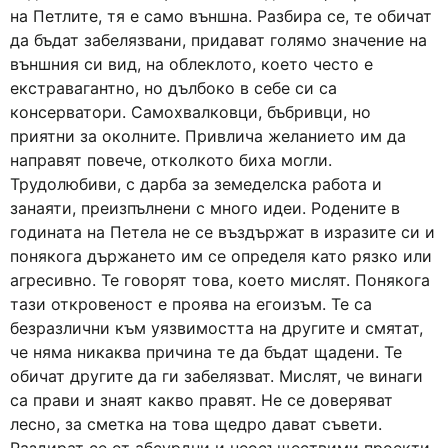
на Петлите, тя е само външна. Разбира се, те обичат
да бъдат забелязвани, придават голямо значение на
външния си вид, на облеклото, което често е
екстравагантно, но дълбоко в себе си са
консерватори. Самохвалковци, бъбривци, но
приятни за околните. Привлича желанието им да
направят повече, отколкото биха могли.
Трудолюбиви, с дарба за земеделска работа и
занаяти, преизпълнени с много идеи. Родените в
годината на Петела не се въздържат в изразите си и
понякога държането им се определя като рязко или
агресивно. Те говорят това, което мислят. Понякога
тази откровеност е проява на егоизъм. Те са
безразлични към уязвимостта на другите и смятат,
че няма никаква причина те да бъдат щадени. Те
обичат другите да ги забелязват. Мислят, че винаги
са прави и знаят какво правят. Не се доверяват
лесно, за сметка на това щедро дават съвети.