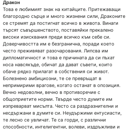
Дракон
Това е любимият знак на китайците. Притежаващи
благородно сърце и много жизнени сили, Драконите
се стремят да постигнат всичко в живота. Винаги
търсят съвършенството, поставяйки прекалено
високи изисквания преди всичко към себе си.
Доверчивостта им е безгранична, поради което
често преживяват разочарования. Липсва им
дипломатичност и това е причината да си пъхат
носа навсякъде, обичат да дават съвети, които
обаче рядко прилагат в собствения си живот.
Болезнено амбициозни, те се превръщат в
непримирими врагове, когато останат в опозиция.
Вечно недоволни, вечно в противоречие с
общоприетите норми. Твърде често думите им
изпреварват мисълта. Често са раздразнителни и
несдържани в думите си. Неудържими ентусиасти,
те лесно се увличат. Те са горди, с различни
способности, интелигентни, волеви, издръжливи и