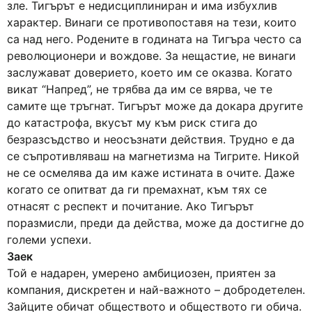
зле. Тигърът е недисциплиниран и има избухлив
характер. Винаги се противопоставя на тези, които
са над него. Родените в годината на Тигъра често са
революционери и вождове. За нещастие, не винаги
заслужават доверието, което им се оказва. Когато
викат “Напред”, не трябва да им се вярва, че те
самите ще тръгнат. Тигърът може да докара другите
до катастрофа, вкусът му към риск стига до
безразсъдство и неосъзнати действия. Трудно е да
се съпротивляваш на магнетизма на Тигрите. Никой
не се осмелява да им каже истината в очите. Даже
когато се опитват да ги премахнат, към тях се
отнасят с респект и почитание. Ако Тигърът
поразмисли, преди да действа, може да достигне до
големи успехи.
Заек
Той е надарен, умерено амбициозен, приятен за
компания, дискретен и най-важното – добродетелен.
Зайците обичат обществото и обществото ги обича.