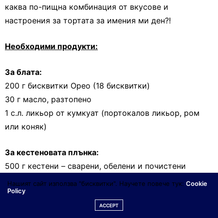
каква по-пищна комбинация от вкусове и
настроения за тортата за имения ми ден?!
Необходими продукти:
За блата:
200 г бисквитки Орео (18 бисквитки)
30 г масло, разтопено
1 с.л. ликьор от кумкуат (портокалов ликьор, ром
или коняк)
За кестеновата плънка:
500 г кестени – сварени, обелени и почистени
60 мл течна сметана
Нашият сайт използва "бисквитки". Научете повече тук:
Cookie
Policy
30 г масло
1 ч.л. чист екстракт от ванилия
ACCEPT