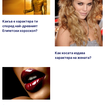
Какъв е характера ти
според най-древният
Египетски хороскоп?
Как косата издава
характера на жената?