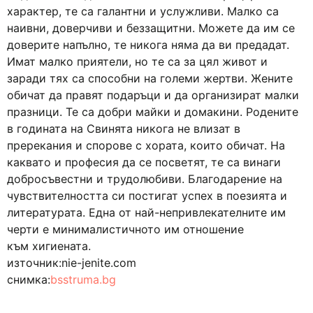
характер, те са галантни и услужливи. Малко са
наивни, доверчиви и беззащитни. Можете да им се
доверите напълно, те никога няма да ви предадат.
Имат малко приятели, но те са за цял живот и
заради тях са способни на големи жертви. Жените
обичат да правят подаръци и да организират малки
празници. Те са добри майки и домакини. Родените
в годината на Свинята никога не влизат в
пререкания и спорове с хората, които обичат. На
каквато и професия да се посветят, те са винаги
добросъвестни и трудолюбиви. Благодарение на
чувствителността си постигат успех в поезията и
литературата. Една от най-непривлекателните им
черти е минималистичното им отношение
към хигиената.
източник:nie-jenite.com
снимка:
bsstruma.bg