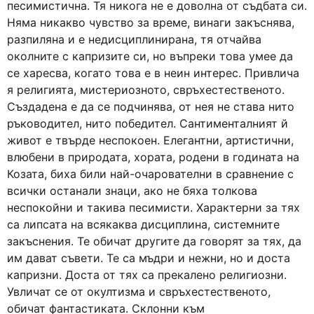
песимистична. Тя никога не е доволна от съдбата си.
Няма никакво чувство за време, винаги закъснява,
разпиляна и е недисциплинирана, тя отчайва
околните с капризите си, но въпреки това умее да
се харесва, когато това е в неин интерес. Привлича
я религията, мистериозното, свръхестественото.
Създадена е да се подчинява, от нея не става нито
ръководител, нито победител. Сантименталният й
живот е твърде неспокоен. Елегантни, артистични,
влюбени в природата, хората, родени в годината на
Козата, биха били най-очарователни в сравнение с
всички останали знаци, ако не бяха толкова
неспокойни и такива песимисти. Характерни за тях
са липсата на всякаква дисциплина, системните
закъснения. Те обичат другите да говорят за тях, да
им дават съвети. Те са мъдри и нежни, но и доста
капризни. Доста от тях са прекалено религиозни.
Увличат се от окултизма и свръхестественото,
обичат фантастиката. Склонни към