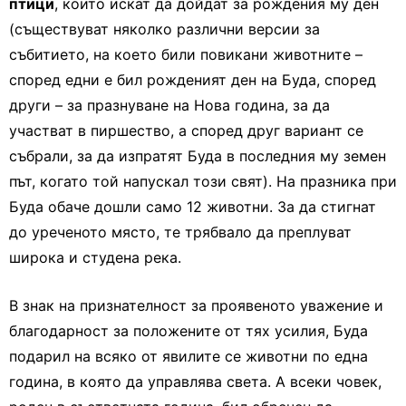
птици
, които искат да дойдат за рождения му ден
(съществуват няколко различни версии за
събитието, на което били повикани животните –
според едни е бил рожденият ден на Буда, според
други – за празнуване на Нова година, за да
участват в пиршество, а според друг вариант се
събрали, за да изпратят Буда в последния му земен
път, когато той напускал този свят). На празника при
Буда обаче дошли само 12 животни. За да стигнат
до уреченото място, те трябвало да преплуват
широка и студена река.
В знак на признателност за проявеното уважение и
благодарност за положените от тях усилия, Буда
подарил на всяко от явилите се животни по една
година, в която да управлява света. А всеки човек,