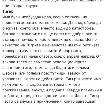
на село. В търговията и обществените отношения се
ориентират трудно.
Тигър
Има буен, необуздан нрав, лесно се гневи, но
привлича хората с магнетизма си. Дързък, обича да
рискува, което обаче често води до катастрофа.
Затова партньорите им ще постъпят добре, ако ги
възпират по-често, което никак не е лесно. Ценно
качество на Тигрите е ненавистта им към рутината,
консерватизма, те не зачитат йерархията,
пренебрегват началството, смело вървят напред. От
такова тесто са замесени революционерите,
авантюристите, те могат да бъдат или големи
шефове, или големи престъпници, зависи от
условията. Човек на действието, Тигърът често има
изключителна съдба, изпъстрена с много
преживявания, възход и падения. Твърде пламенни в
любовта, те рядко са щастливи в нея. Жената Тигър
често се впуска в приключения, които завършват