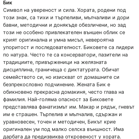
Бик
Символ на увереност и сила. Хората, родени под
този знак, са тихи и търпеливи, мълчаливи и дори
бавни, методични и донякъде обезличени, но зад
този не особено привлекателен външен облик се
крият оригинална и умна мисъл, невероятна
упоритост и последователност. Биковете са лидери
по натура. Често те са консерватори, пазители на
традициите, привърженици на желязната
дисциплина, граничеща с диктатурата. Обичат
семейството си, но изискват от домашните си
безпрекословно подчинение. Жената Бик е
обикновено прекрасна домакиня, често глава на
фамилия. Най-голяма опасност за Биковете
представлява фанатизмът им. Макар и рядък, гневът
им е страшен. Търпелив и мълчалив, сдържан и
уравновесен, точен и методичен, Бикът крие
оригинален ум под малко селска външност. Има
дарбата да предизвиква откровеност у хората.