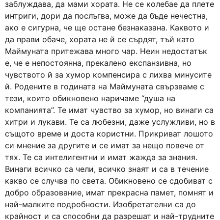
заблуждава, да мами хората. Не се колебае да плете
интриги, дори да послъгва, може да бъде нечестна,
ако е сигурна, че ще остане безнаказана. Каквото и
да прави обаче, хората не й се сърдят, тъй като
Маймуната притежава много чар. Неин недостатък
е, че е непостоянна, прекалено експанзивна, но
чувството й за хумор компенсира с лихва минусите
й. Родените в годината на Маймуната свързваме с
тези, които обикновено наричаме “душа на
компанията”. Те имат чувство за хумор, но винаги са
хитри и лукави. Те са любезни, даже услужливи, но в
същото време и доста користни. Прикриват лошото
си мнение за другите и се имат за нещо повече от
тях. Те са интелигентни и имат жажда за знания.
Винаги всичко са чели, всичко знаят и са в течение
какво се случва по света. Обикновено се сдобиват с
добро образование, имат прекрасна памет, помнят и
най-малките подробности. Изобретателни са до
крайност и са способни да разрешат и най-трудните