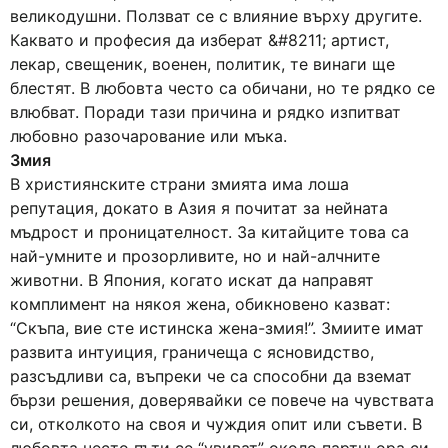
великодушни. Ползват се с влияние върху другите.
Каквато и професия да изберат &#8211; артист,
лекар, свещеник, военен, политик, те винаги ще
блестят. В любовта често са обичани, но те рядко се
влюбват. Поради тази причина и рядко изпитват
любовно разочарование или мъка.
Змия
В християнските страни змията има лоша
репутация, докато в Азия я почитат за нейната
мъдрост и проницателност. За китайците това са
най-умните и прозорливите, но и най-алчните
животни. В Япония, когато искат да направят
комплимент на някоя жена, обикновено казват:
“Скъпа, вие сте истинска жена-змия!”. Змиите имат
развита интуиция, граничеща с ясновидство,
разсъдливи са, въпреки че са способни да вземат
бързи решения, доверявайки се повече на чувствата
си, отколкото на своя и чуждия опит или съвети. В