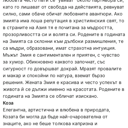
любовта често пъти се “увиват” около партньора си,
като го лишават от свобода на действията, ревнуват
силно, сами обаче обичат любовните авантюри. Ако
змията има лоша репутация в християнския свят, то
в страните на Азия тя е почитана за мъдростта,
прозорливостта си и волята си. Родените в годината
на Змията са склонни към дълбоки размишления, те
са мъдри, образовани, имат страхотна интуиция.
Мъжът Змия е сантиментален и приятен, с чувство
за хумор. Обикновено каквото започнат, със
сигурност го довършват докрай. Мразят провалите
и макар и спокойни по натура, вземат бързо
решения. Жената Змия е красива и често успехът в
живота й се дължи именно на красотата. Родените в
годината на Змията се обличат изискано.
Коза
Елегантна, артистична и влюбена в природата,
Козата би могла да бъде най-очарователна от
знаците, ако не беше толкова капризна и