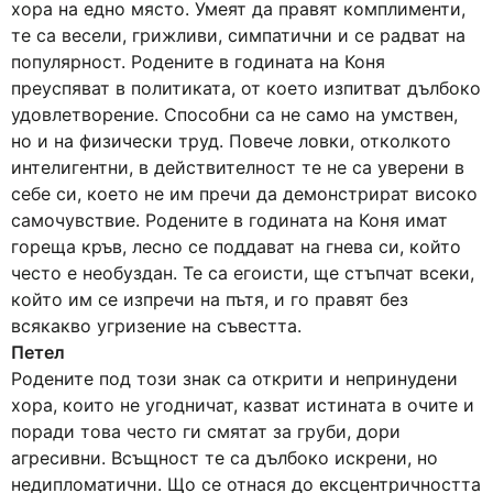
хора на едно място. Умеят да правят комплименти,
те са весели, грижливи, симпатични и се радват на
популярност. Родените в годината на Коня
преуспяват в политиката, от което изпитват дълбоко
удовлетворение. Способни са не само на умствен,
но и на физически труд. Повече ловки, отколкото
интелигентни, в действителност те не са уверени в
себе си, което не им пречи да демонстрират високо
самочувствие. Родените в годината на Коня имат
гореща кръв, лесно се поддават на гнева си, който
често е необуздан. Те са егоисти, ще стъпчат всеки,
който им се изпречи на пътя, и го правят без
всякакво угризение на съвестта.
Петел
Родените под този знак са открити и непринудени
хора, които не угодничат, казват истината в очите и
поради това често ги смятат за груби, дори
агресивни. Всъщност те са дълбоко искрени, но
недипломатични. Що се отнася до ексцентричността