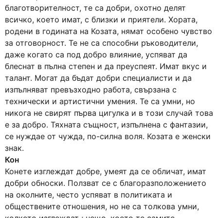
благотворителност, те са добри, охотно делят
всичко, което имат, с близки и приятели. Хората,
родени в годината на Козата, нямат особено чувство
за отговорност. Те не са способни ръководители,
даже когато са под добро влияние, успяват да
блеснат в пълна степен и да преуспеят. Имат вкус и
талант. Могат да бъдат добри специалисти и да
изпълняват превъзходно работа, свързана с
технически и артистични умения. Те са умни, но
никога не свирят първа цигулка и в този случай това
е за добро. Тяхната същност, изпълнена с фантазии,
се нуждае от чужда, по-силна воля. Козата е женски
знак.
Кон
Конете изглеждат добре, умеят да се обличат, имат
добри обноски. Ползват се с благоразположението
на околните, често успяват в политиката и
обществените отношения, но не са толкова умни,