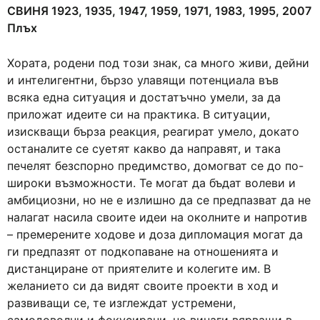
СВИНЯ 1923, 1935, 1947, 1959, 1971, 1983, 1995, 2007
Плъх
Хората, родени под този знак, са много живи, дейни
и интелигентни, бързо улавящи потенциала във
всяка една ситуация и достатъчно умели, за да
приложат идеите си на практика. В ситуации,
изискващи бърза реакция, реагират умело, докато
останалите се суетят какво да направят, и така
печелят безспорно предимство, домогват се до по-
широки възможности. Те могат да бъдат волеви и
амбициозни, но не е излишно да се предпазват да не
налагат насила своите идеи на околните и напротив
– премерените ходове и доза дипломация могат да
ги предпазят от подкопаване на отношенията и
дистанциране от приятелите и колегите им. В
желанието си да видят своите проекти в ход и
развиващи се, те изглеждат устремени,