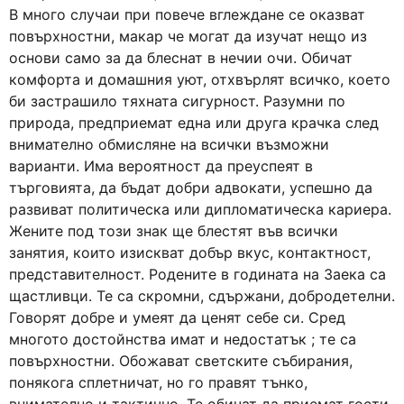
В много случаи при повече вглеждане се оказват
повърхностни, макар че могат да изучат нещо из
основи само за да блеснат в нечии очи. Обичат
комфорта и домашния уют, отхвърлят всичко, което
би застрашило тяхната сигурност. Разумни по
природа, предприемат една или друга крачка след
внимателно обмисляне на всички възможни
варианти. Има вероятност да преуспеят в
търговията, да бъдат добри адвокати, успешно да
развиват политическа или дипломатическа кариера.
Жените под този знак ще блестят във всички
занятия, които изискват добър вкус, контактност,
представителност. Родените в годината на Заека са
щастливци. Те са скромни, сдържани, добродетелни.
Говорят добре и умеят да ценят себе си. Сред
многото достойнства имат и недостатък ; те са
повърхностни. Обожават светските събирания,
понякога сплетничат, но го правят тънко,