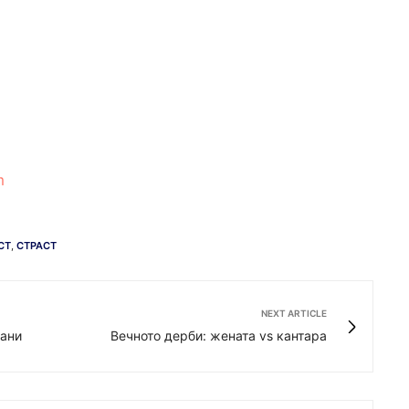
m
СТ
,
СТРАСТ
NEXT ARTICLE
цани
Вечното дерби: жената vs кантара