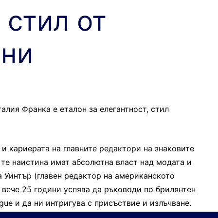
 стил от
ани
алия Франка е еталон за елегантност, стил
и кариерата на главните редактори на знаковите
 те наистина имат абсолютна власт над модата и
 Уинтър (главен редактор на американското
 вече 25 години успява да ръководи по брилянтен
gue и да ни интригува с присъствие и излъчване.