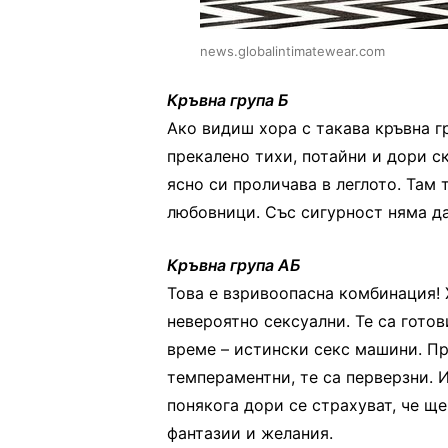
news.globalintimatewear.com
Кръвна група Б
Ако видиш хора с такава кръвна г
прекалено тихи, потайни и дори ск
ясно си проличава в леглото. Там 
любовници. Със сигурност няма да 
Кръвна група АБ
Това е взривоопасна комбинация! Х
невероятно сексуални. Те са гото
време – истински секс машини. Пр
темпераментни, те са перверзни. И
понякога дори се страхуват, че щ
фантазии и желания.