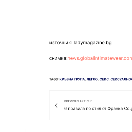
източник: ladymagazine.bg
снимка:
news.globalintimatewear.co
TAGS:
КРЪВНА ГРУПА
,
ЛЕГЛО
,
СЕКС
,
СЕКСУАЛНО
PREVIOUS ARTICLE
6 правила по стил от Франка Со