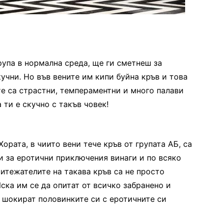
рупа в нормална среда, ще ги сметнеш за
учни. Но във вените им кипи буйна кръв и това
те са страстни, темпераментни и много палави
ти е скучно с такъв човек!
ората, в чиито вени тече кръв от групата АБ, са
ви за еротични приключения винаги и по всяко
итежателите на такава кръв са не просто
ска им се да опитат от всичко забранено и
е шокират половинките си с еротичните си