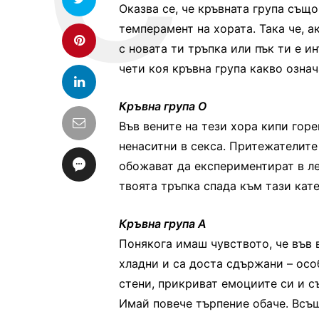
Оказва се, че кръвната група същ
темперамент на хората. Така че, 
с новата ти тръпка или пък ти е и
чети коя кръвна група какво озна
Кръвна група О
Във вените на тези хора кипи гор
ненаситни в секса. Притежателите 
обожават да експериментират в лег
твоята тръпка спада към тази кате
Кръвна група А
Понякога имаш чувството, че във в
хладни и са доста сдържани – осо
стени, прикриват емоциите си и с
Имай повече търпение обаче. Всъщ