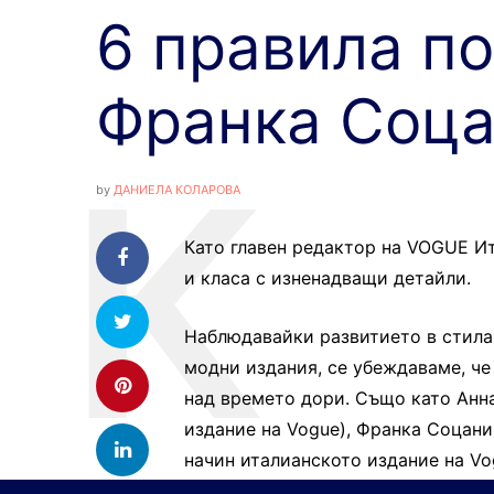
6 правила по
Франка Соц
by
ДАНИЕЛА КОЛАРОВА
Като главен редактор на VOGUE Ит
и класа с изненадващи детайли.
Наблюдавайки развитието в стила 
модни издания, се убеждаваме, че
над времето дори. Също като Анна
издание на Vogue), Франка Соцани
начин италианското издание на Vo