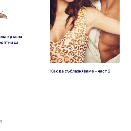
ева кръвна
оятни са!
Как да съблазняваме – част 2
13