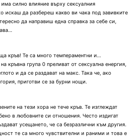
о има силно влияние върху сексуалния
ако искаш да разбереш какво ви чака под завивките
нтересно да направиш една справка за себе си,
чава…
еща кръв! Те са много темпераментни и…
на кръвна група 0 преливат от сексуална енергия,
лото и да се раздават на макс. Така че, ако
гория, приготви се за бурни нощи.
ените на тези хора не тече кръв. Те изглеждат
бено в любовните си отношения. Често издигат
ъздават усещането, че са безразлични към другия.
ност те са много чувствителни и раними и това е