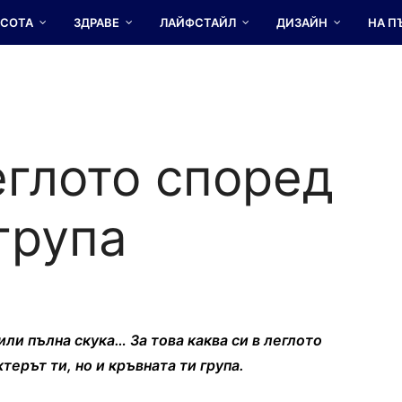
АСОТА
ЗДРАВЕ
ЛАЙФСТАЙЛ
ДИЗАЙН
НА П
еглото според
група
или пълна скука… За това каква си в леглото
терът ти, но и кръвната ти група.