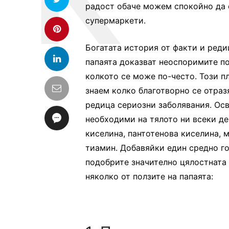
радост обаче можем спокойно да 
супермаркети.
Богатата история от факти и реди
папаята доказват неоспоримите по
колкото се може по-често. Този п
знаем колко благотворно се отразя
редица сериозни заболявания. Осв
необходими на тялото ни всеки де
киселина, пантотенова киселина, 
тиамин. Добавяйки един средно г
подобрите значително цялостната 
няколко от ползите на папаята: