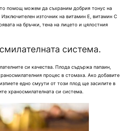
иято помощ можем да съхраним добрия тонус на
. Изключителен източник на витамин Е, витамин С
появата на бръчки, тена на лицето и цялостния
осмилателната система.
лателните си качества. Плода съдържа папаин,
храносмилателния процес в стомаха. Ако добавите
 изпиете едно смуути от този плод ще засилите в
ите храносмилателната си система.