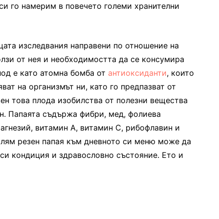
си го намерим в повечето големи хранителни
цата изследвания направени по отношение на
лзи от нея и необходимостта да се консумира
лод е като атомна бомба от
антиоксиданти
, които
ват на организмът ни, като го предпазват от
ен това плода изобилства от полезни вещества
н. Папаята съдържа фибри, мед, фолиева
магнезий, витамин А, витамин С, рибофлавин и
олям резен папая към дневното си меню може да
си кондиция и здравословно състояние. Ето и