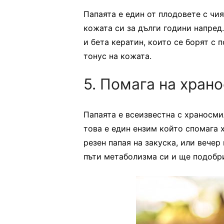
Папаята е един от плодовете с ч
кожата си за дълги години напред
и бета кератин, които се борят с 
тонус на кожата.
5. Помага на хран
Папаята е всеизвестна с храносми
това е един ензим който спомага 
резен папая на закуска, или вечер
пъти метаболизма си и ще подобр