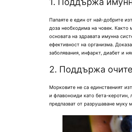
1. Поддържа имунн
Папаяте е един от най-добрите из
доза необходима на човек. Както 
основата на здравата имунна сист
ефективност на организма. Доказа
заболявания, инфаркт, диабет и ня
2. Поддържа очите
Морковите не са единственият из
и флавоноиди като бета-керотин, 
предпазват от разрушаване муку м