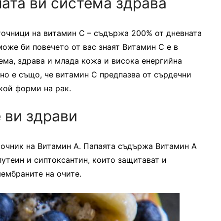
ата ви система здрава
точници на витамин С – съдържа 200% от дневната
може би повечето от вас знаят Витамин С е в
ема, здрава и млада кожа и висока енергийна
но е също, че витамин С предпазва от сърдечни
кой форми на рак.
 ви здрави
точник на Витамин А. Папаята съдържа Витамин А
лутеин и сиптоксантин, които защитават и
ембраните на очите.