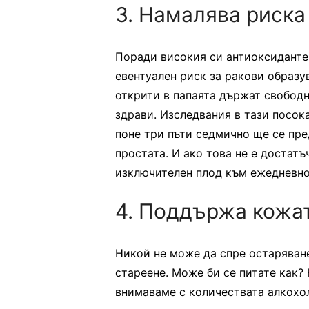
3. Намалява риска
Поради високия си антиоксиданте
евентуален риск за ракови образ
открити в папаята държат свободн
здрави. Изследвания в тази посока
поне три пъти седмично ще се пре
простата. И ако това не е достат
изключителен плод към ежедневн
4. Поддържа кожат
Никой не може да спре остаряван
стареене. Може би се питате как?
внимаваме с количествата алкохол.