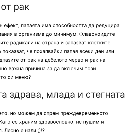
 от рак
н ефект, папаята има способността да редуцира
увания в организма до минимум. Флавоноидите
ите радикали на страна и запазват клетките
 показват, че похапвайки папая всеки ден или
дпазите от рак на дебелото черво и рак на
ъчно важна причина за да включим този
ото си меню?
а здрава, млада и стегната
ето, но можем да спрем преждевременното
 Като се храним здравословно, не пушим и
 Лесно е нали ;)!?