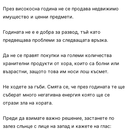
През високосна година не се продава недвижимо
имущество и ценни предмети.
Годината не е е добра за развод, тъй като
предвещава проблеми за следващата връзка.
Да не се правят покупки на големи количества
хранителни продукти от хора, които са болни или
възрастни, защото това им носи лош късмет.
Не ходете за гъби. Смята се, че през годината те ще
съберат много негативна енергия която ще се
отрази зла на хората.
Преди да взимате важно решение, застанете по
залез слънце с лице на запад и кажете на глас: