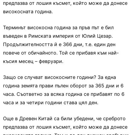
предпазва от лошия късмет, който може да донесе
високосната година.
Терминът високосна година за пръв път е бил
въведен в Римската империя от Юлий Цезар.
Продължителността й е 366 дни, т.е. един ден
повече от обичайното. Той се прибавя към най-
късия месец – февруари.
Защо се случват високосните години? За една
година земята прави пълен оборот за 365 дни и 6
часа. Съответно за всяка година се прибавят по 6
часа и за четири години става цял ден.
Още в Древен Китай са били убедени, че среброто
предпазва от лошия късмет, който може да донесе