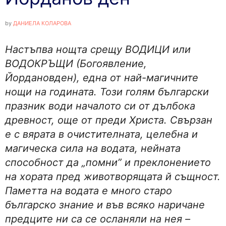
by
ДАНИЕЛА КОЛАРОВА
Настъпва нощта срещу ВОДИЦИ или
ВОДОКРЪЩИ (Богоявление,
Йордановден), една от най-магичните
нощи на годината. Този голям български
празник води началото си от дълбока
древност, още от преди Христа. Свързан
е с вярата в очистителната, целебна и
магическа сила на водата, нейната
способност да „помни” и преклонението
на хората пред животворящата й същност.
Паметта на водата е много старо
българско знание и във всяко наричане
предците ни са се осланяли на нея –