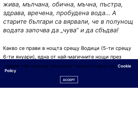
жива, мълчана, обична, мъчна, пъстра,
здрава, вречена, пробудена вода… А
старите българи са вярвали, че в полунощ
водата започва да „чува“ и да сбъдва!
Какво се прави в нощта срещу Водици (5-ти срещу
6-ти януари), една от най-магичните нощи през
годината или КАК ДА НАРЕЧЕШ ВОДАТА СИ?
Нашият сайт използва "бисквитки". Научете повече тук:
Cookie
Policy
ACCEPT
Здравей, Добросторнико!
Когато се здрачи достатъчно навън на 5-ти януари
вечерта, налей вода в едно котле. Ако не разполагаш
с такова, може да вземеш чаша или малка
тенджерка. Желателно е избраният съд да не е
пластмасов.
Някога водата се е наливала от извор или кладенец,