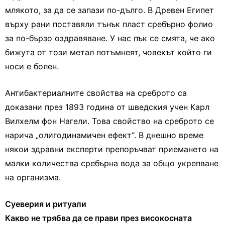
млякото, за да се запази по-дълго. В Древен Египет
върху рани поставяли тънък пласт сребърно фолио
за по-бързо оздравяване. У нас пък се смята, че ако
бижута от този метал потъмнеят, човекът който ги
носи е болен.
Антибактериалните свойства на среброто са
доказани през 1893 година от шведския учен Карл
Вилхелм фон Нагели. Това свойство на среброто се
нарича „олигодинамичен ефект“. В днешно време
някои здравни експерти препоръчват приемането на
малки количества сребърна вода за общо укрепване
на организма.
Суеверия и ритуали
Какво не трябва да се прави през високосната