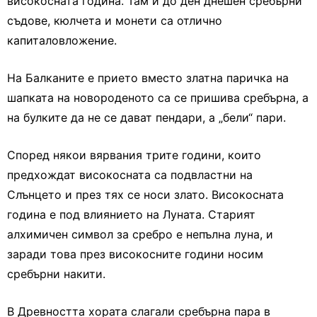
високосната година. Там и до ден днешен сребърни
съдове, кюлчета и монети са отлично
капиталовложение.
На Балканите е прието вместо златна паричка на
шапката на новороденото са се пришива сребърна, а
на булките да не се дават пендари, а „бели“ пари.
Според някои вярвания трите години, които
предхождат високосната са подвластни на
Слънцето и през тях се носи злато. Високосната
година е под влиянието на Луната. Старият
алхимичен символ за сребро е непълна луна, и
заради това през високосните години носим
сребърни накити.
В Древността хората слагали сребърна пара в