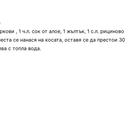
е
оркови , 1 ч.л. сок от алое, 1 жълтък, 1 с.л. рициново
места се нанася на косата, оставя се да престои 30
ва с топла вода.