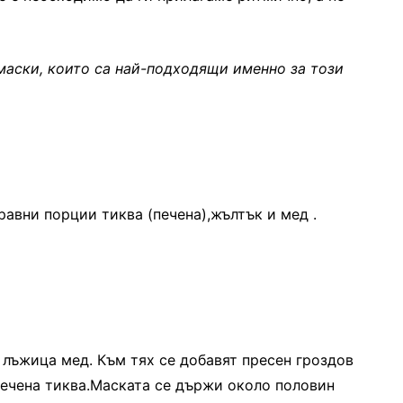
маски, които са най-подходящи именно за този
равни порции тиква (печена),жълтък и мед .
 лъжица мед. Към тях се добавят пресен гроздов
печена тиква.Маската се държи около половин