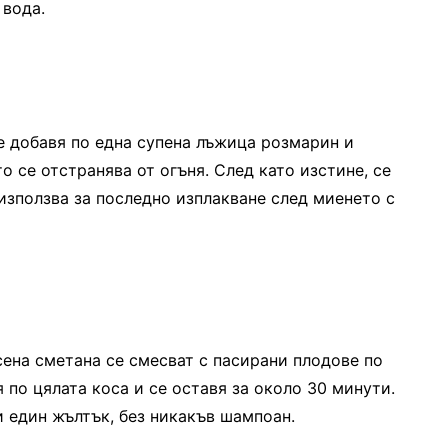
 вода.
е добавя по една супена лъжица розмарин и
то се отстранява от огъня. След като изстине, се
използва за последно изплакване след миенето с
ена сметана се смесват с пасирани плодове по
 по цялата коса и се оставя за около 30 минути.
и един жълтък, без никакъв шампоан.