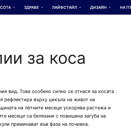
АСОТА
ЗДРАВЕ
ЛАЙФСТАЙЛ
ДИЗАЙН
НА П
ии за коса
ия вид. Това особено силно се отнася за косата .
я рефлектира върху цикъла на живот на
ещината на летните месеци ускорява растежа и
ите месеци са белязани с повишена загуба на
кули преминават във фаза на почивка.