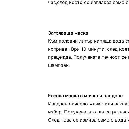
час,след което се изплаква само с
Загряваща маска
Към половин литър кипяща вода с
коприва . Ври 10 минути, след кое
прецежда. Получената течност се 
шампоан.
Есенна маска с мляко и плодове
Изцедено кисело мляко или заквас
избор. Получената каша се разнася
След това се измива само с вода 