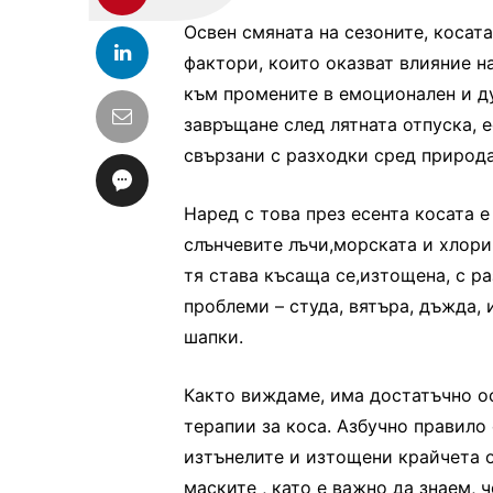
Освен смяната на сезоните, косат
фактори, които оказват влияние н
към промените в емоционален и д
завръщане след лятната отпуска, 
свързани с разходки сред природа
Наред с това през есента косата 
слънчевите лъчи,морската и хлори
тя става късаща се,изтощена, с р
проблеми – студа, вятъра, дъжда,
шапки.
Както виждаме, има достатъчно о
терапии за коса. Азбучно правило 
изтънелите и изтощени крайчета о
маските , като е важно да знаем, 