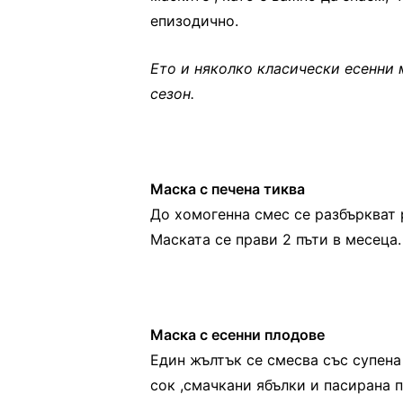
епизодично.
Ето и няколко класически есенни 
сезон.
Маска с печена тиква
До хомогенна смес се разбъркват 
Маската се прави 2 пъти в месеца.
Маска с есенни плодове
Един жълтък се смесва със супена
сок ,смачкани ябълки и пасирана 