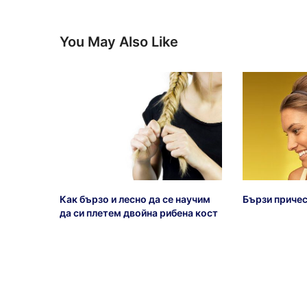
You May Also Like
Как бързо и лесно да се научим
Бързи причес
да си плетем двойна рибена кост