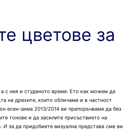
те цветове за
 а с нея и студеното време. Ето как можем да
а на дрехите, които обличаме и в частност
зон есен-зима 2013/2014 ви препоръчваме да без
ите тонове и да засилите присъствието на
. И за да придобиете визуална представа сме ви