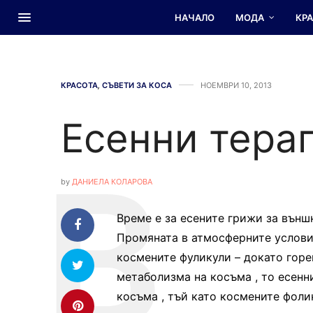
НАЧАЛО
МОДА
КР
КРАСОТА
,
СЪВЕТИ ЗА КОСА
НОЕМВРИ 10, 2013
Есенни терап
by
ДАНИЕЛА КОЛАРОВА
Време е за есените грижи за външн
Промяната в атмосферните услови
космените фуликули – докато гор
метаболизма на косъма , то есенн
косъма , тъй като космените фоли