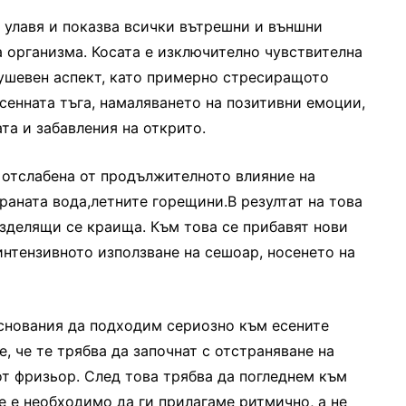
а улавя и показва всички вътрешни и външни
а организма. Косата е изключително чувствителна
ушевен аспект, като примерно стресиращото
есенната тъга, намаляването на позитивни емоции,
та и забавления на открито.
е отслабена от продължителното влияние на
раната вода,летните горещини.В резултат на това
азделящи се краища. Към това се прибавят нови
 интензивното използване на сешоар, носенето на
снования да подходим сериозно към есените
е, че те трябва да започнат с отстраняване на
т фризьор. След това трябва да погледнем към
че е необходимо да ги прилагаме ритмично, а не