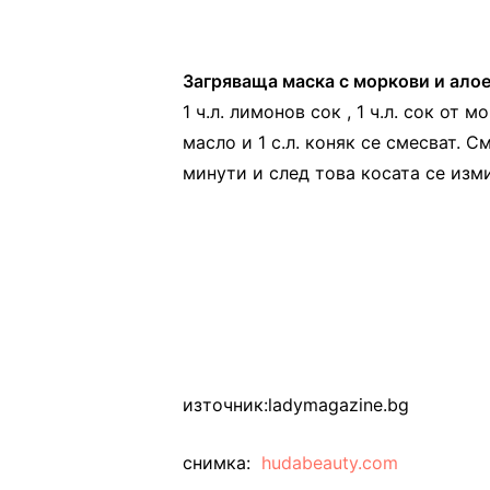
Загряваща маска с моркови и ало
1 ч.л. лимонов сок , 1 ч.л. сок от м
масло и 1 с.л. коняк се смесват. С
минути и след това косата се изми
източник:ladymagazine.bg
снимка:
hudabeauty.com