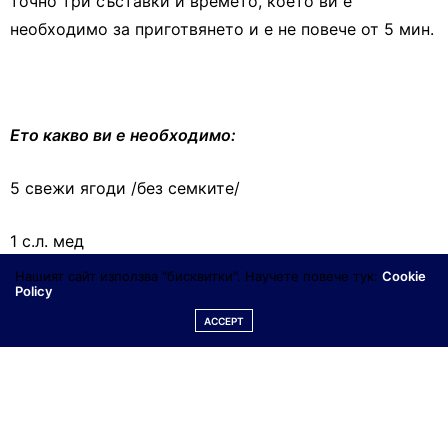
точно три съставки и времето, което ви е
необходимо за приготвянето и е не повече от 5 мин.
Ето какво ви е необходимо:
5 свежи ягоди /без семките/
1 с.л. мед
Нашият сайт използва "бисквитки". Научете повече тук:
Cookie
Policy
1/4 лимон
ACCEPT
Какви са ползите от съставките?
Ягодите са естествен източник на силициева
киселина, която е страхотна за почистването на