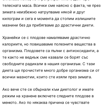
телесната маса. Всички сме наясно с факта, че през
зимата неизбежно натрупваме някой и друг
килограм и сега е момента да стопим излишните
мазнини без да прибягваме до драстични диети.
Хранейки се с плодове намаляваме драстично
калориите, но повишаваме полезните вещества в
организма. Плодовете са пълни с антиоксиданти, а
те както не веднъж сме казвали се борят със
свободните радикали в нашия организъм. С тази
диета ще прочистите много добре организма си от
всички мазнотии, които сте изяли през зимата.
Ако вече сте се обърнали към диетолог и имате
режим на хранене включете следните плодове в
менюто. Ако по някаква причина се чувствате