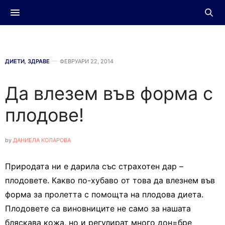
ДИЕТИ
,
ЗДРАВЕ
ФЕВРУАРИ 22, 2014
Да влезем във форма с
плодове!
by
ДАНИЕЛА КОЛАРОВА
Природата ни е дарила със страхотен дар –
плодовете. Какво по-хубаво от това да влезнем във
форма за пролетта с помощта на плодова диета.
Плодовете са виновниците не само за нашата
бляскава кожа, но и регулират много дон=бре