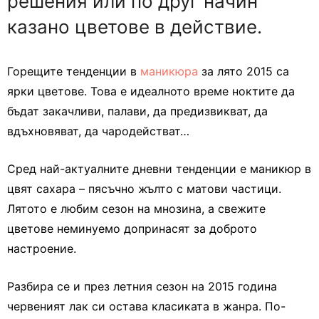
решения или по друг начин
казано цветове в действие.
Горещите тенденции в
маникюра
за лято 2015 са
ярки цветове. Това е идеалното време ноктите да
бъдат закачливи, палави, да предизвикват, да
вдъхновяват, да чародействат…
Сред най-актуалните дневни тенденции е маникюр в
цвят сахара – пясъчно жълто с матови частици.
Лятото е любим сезон на мнозина, а свежите
цветове неминуемо допринасят за доброто
настроение.
Разбира се и през летния сезон на 2015 година
червеният лак си остава класиката в жанра. По-