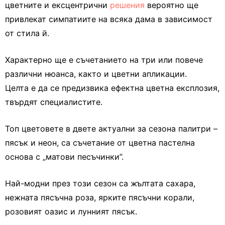
цветните и ексцентрични
решения
вероятно ще
привлекат симпатиите на всяка дама в зависимост
от стила й.
Характерно ще е съчетанието на три или повече
различни нюанса, както и цветни апликации.
Целта е да се предизвика ефектна цветна експлозия,
твърдят специалистите.
Топ цветовете в двете актуални за сезона палитри –
пясък и неон, са съчетание от цветна пастелна
основа с „матови песъчинки”.
Най-модни през този сезон са жълтата сахара,
нежната пясъчна роза, ярките пясъчни корали,
розовият оазис и лунният пясък.