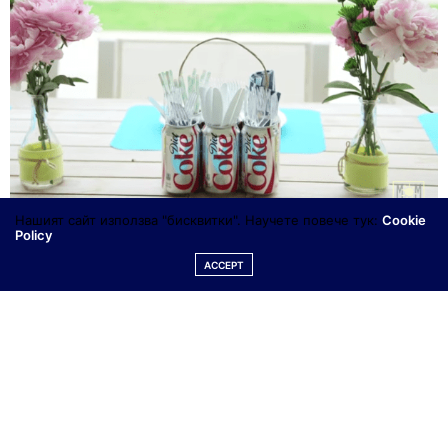
Нашият сайт използва "бисквитки". Научете повече тук:
Cookie
Policy
ACCEPT
Ето няколко страхотни идеи, които вярваме ще ви
харесат и впечатлят ;), а кой знае, може дори да ви
вдъхновят и вие да измислите нещо още по
креативно и интересно.