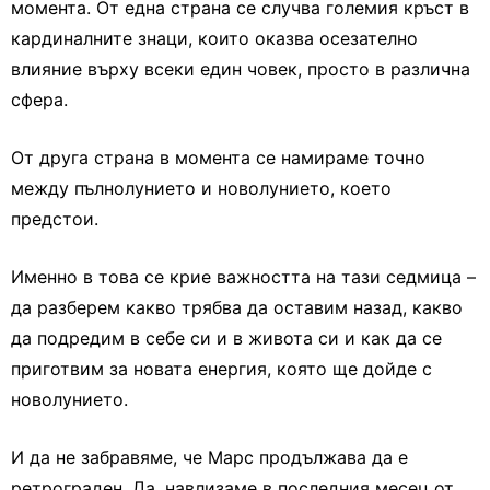
момента. От една страна се случва големия кръст в
кардиналните знаци, които оказва осезателно
влияние върху всеки един човек, просто в различна
сфера.
Oт друга страна в момента се намираме точно
между пълнолунието и новолунието, което
предстои.
Именно в това се крие важността на тази седмица –
да разберем какво трябва да оставим назад, какво
да подредим в себе си и в живота си и как да се
приготвим за новата енергия, която ще дойде с
новолунието.
И да не забравяме, че Марс продължава да е
ретрограден. Да, навлизаме в последния месец от