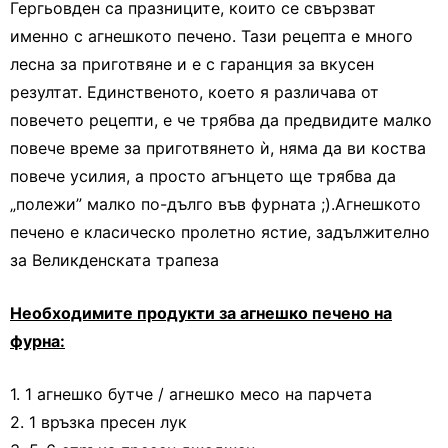
Гергьовден са празниците, които се свързват
именно с агнешкото печено. Тази рецепта е много
лесна за приготвяне и е с гаранция за вкусен
резултат. Единственото, което я различава от
повечето рецепти, е че трябва да предвидите малко
повече време за приготвянето ѝ, няма да ви коства
повече усилия, а просто агънцето ще трябва да
„полежи” малко по-дълго във фурната ;).Агнешкото
печено е класическо пролетно ястие, задължително
за Великденската трапеза
Необходимите продукти за агнешко печено на
фурна:
1. 1 агнешко бутче / агнешко месо на парчета
2. 1 връзка пресен лук