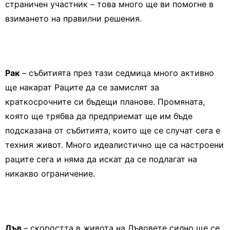
страничен участник – това много ще ви помогне в
взимането на правилни решения.
Рак
– събитията през тази седмица много активно
ще накарат Раците да се замислят за
краткосрочните си бъдещи планове. Промяната,
която ще трябва да предприемат ще им бъде
подсказана от събитията, които ще се случат сега е
техния живот. Много идеалистично ще са настроени
раците сега и няма да искат да се подлагат на
никакво ограничение.
Лъв
– скоростта в живота на Лъвовете силно ще се