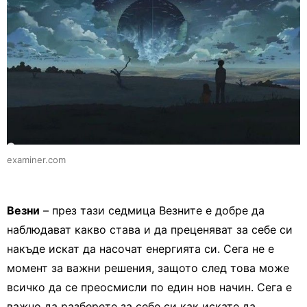
examiner.com
Везни
– през тази седмица Везните е добре да
наблюдават какво става и да преценяват за себе си
накъде искат да насочат енергията си. Сега не е
момент за важни решения, защото след това може
всичко да се преосмисли по един нов начин. Сега е
важно да разберете за себе си как искате да