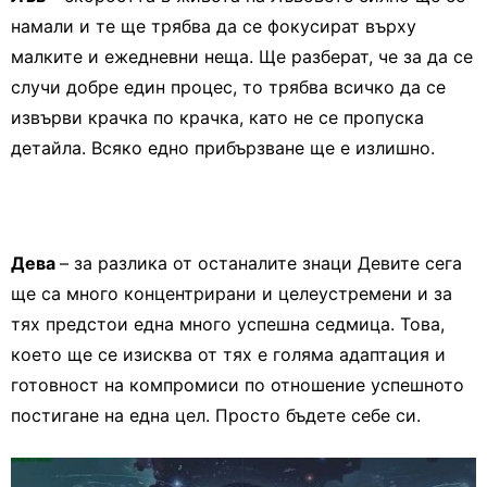
намали и те ще трябва да се фокусират върху
малките и ежедневни неща. Ще разберат, че за да се
случи добре един процес, то трябва всичко да се
извърви крачка по крачка, като не се пропуска
детайла. Всяко едно прибързване ще е излишно.
Дева
– за разлика от останалите знаци Девите сега
ще са много концентрирани и целеустремени и за
тях предстои една много успешна седмица. Това,
което ще се изисква от тях е голяма адаптация и
готовност на компромиси по отношение успешното
постигане на една цел. Просто бъдете себе си.